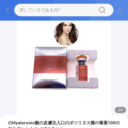
2
/
5
のHyaluronic酸の皮膚注入口のボツリヌス菌の毒素100の