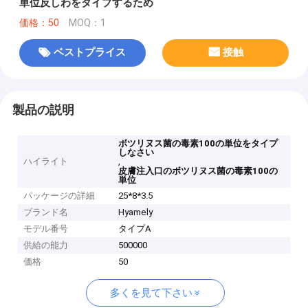
単位反しわをタイプするため
価格：50
MOQ：1
ベストプライス
接触
製品の説明
ボツリヌス菌の毒素100の単位をタイプ
しなさい
ハイライト
,
皮膚注入口のボツリヌス菌の毒素100の
単位
パッケージの詳細
25*8*3.5
ブランド名
Hyamely
モデル番号
タイプA
供給の能力
500000
価格
50
多くを見て下さい