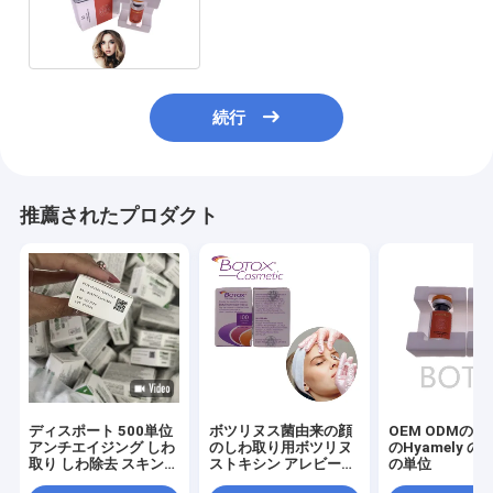
しわをタイプするため
続行
推薦されたプロダクト
ディスポート 500単位
ボツリヌス菌由来の顔
OEM ODMの
アンチエイジング しわ
のしわ取り用ボツリヌ
のHyamely の
取り しわ除去 スキンケ
ストキシン アレビー
の単位
ア フリーズドライパウ
100IU