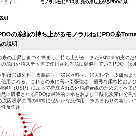
イライト:
モノラルねじPDO糸
,
顔の持ち上がるPDOの糸
説明
PDOの糸顔の持ち上がるモノラルねじPDO糸Tom
品の説明
Oの糸の上昇はきつく締まり、持ち上がる、またVshaping皮
の糸は外科ステッチで使用される糸に類似しているPDO （poly
材料は形成外科、胃腸病学、泌尿器科学、婦人科学、皮膚およびsub
上使用される。これらの糸に高い引張強さ、優秀な柔軟性およ
薬物類（USP）によって確立される外科縫合線のためのすべて
自然に吸収されるPDOは最終的に水をおよび二酸化炭素に分割
Oの原因吸収の間の非常に穏やかな反作用、糸のまわりの新しい
症性反作用