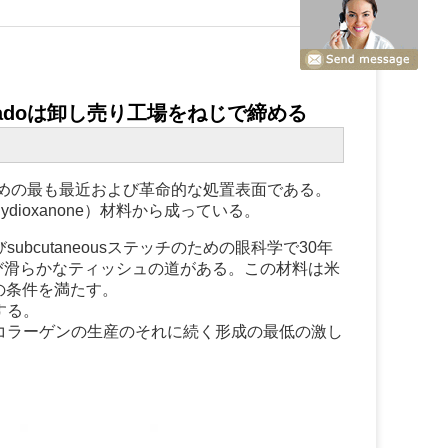
adoは卸し売り工場をねじで締める
のための最も最近および革命的な処置表面である。
dioxanone）材料から成っている。
cutaneousステッチのための眼科学で30年
び滑らかなティッシュの道がある。この材料は米
の条件を満たす。
する。
コラーゲンの生産のそれに続く形成の最低の激し