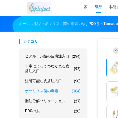
家
製品
私達
ホーム
製品
ボツリヌス菌の毒素
ねじPDO糸のToma
カテゴリ
ヒアルロン酸の皮膚注入口
(294)
十字によってつながれる皮
(92)
膚注入口...
注射可能な皮膚注入口
(90)
ボツリヌス菌の毒素
(364)
脂肪分解ソリューション
(27)
PDOの糸
(20)