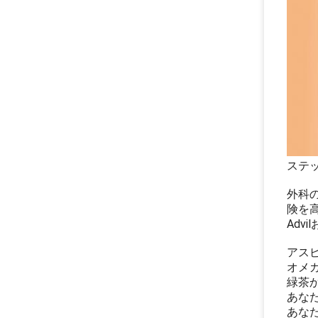
ステ
外科
険を
Adv
アス
オメ
緑茶
あな
あなた