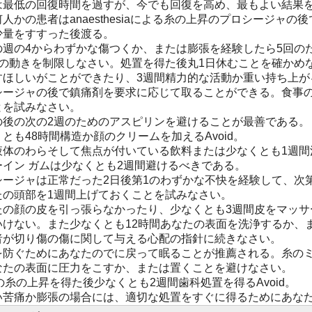
は最低の回復時間を過すが、今でも回復を高め、最もよい結果
人かの患者はanaesthesiaによる糸の上昇のプロシージャ
少量をすすった後渡る。
の週の4からわずかな傷つくか、または膨張を経験したら5回の
顔の動きを制限しなさい。処置を得た後丸1日休むことを確かめ
すほしいがことができたり、3週間精力的な活動か重い持ち上が
シージャの後で鎮痛剤を要求に応じて取ることができる。食事
とを試みなさい。
の後の次の2週のためのアスピリンを避けることが最善である。
とも48時間構造か顔のクリームを加えるAvoid。
液体のわらそして焦点が付いている飲料または少なくとも1週間
ーイン ガムは少なくとも2週間避けるべきである。
シージャは正常だった2日後第1のわずかな不快を経験して、次
たの頭部を1週間上げておくことを試みなさい。
たの顔の皮を引っ張らなかったり、少なくとも3週間皮をマッサ
いけない。また少なくとも12時間あなたの表面を洗浄するか、
者が切り傷の傷に関して与える心配の指針に続きなさい。
を防ぐためにあなたのでに戻って眠ることが推薦される。糸の
なたの表面に圧力をこすか、または置くことを避けなさい。
の糸の上昇を得た後少なくとも2週間歯科処置を得るAvoid。
い苦痛か膨張の場合には、適切な処置をすぐに得るためにあな