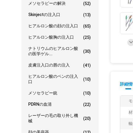
メソセラピーの解決
(52)
Skinjectの注入口
(13)
ヒアルロン酸の顔の注入口
(65)
ヒアルロン酸胸の注入口
(25)
ナトリウムのヒアルロン酸
(30)
の医学ゲル...
皮膚注入口の唇の注入
(41)
ヒアルロン酸のペンの注入
(10)
口
詳細情
メソセラピー銃
(10)
モ
PDRNの血清
(22)
材
レーザーの毛の取り外し機
(20)
械
輸
顔の美容器
(12)