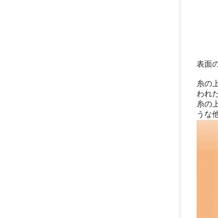
表面
糸の
われ
糸の
うな他