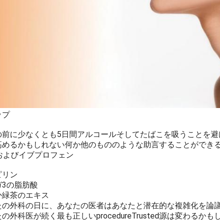
ップ
の前に少なくとも5日間アルコールそしてたばこを吸うことを避
高めるかもしれない何か他のもののような助言することができる
ilおよびイブプロフェン
ピリン
ガ3の脂肪酸
か緑茶のエキス
たの外科の日に、あなたの医者はあなたと潜在的な複雑化を論
の外科医が続く最も正しいprocedureTrusted源は変わ