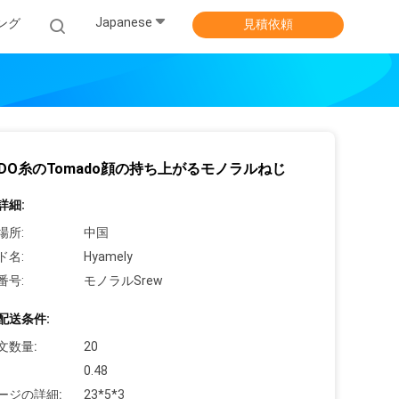
Japanese
ング
見積依頼
DO糸のTomado顔の持ち上がるモノラルねじ
詳細:
場所:
中国
ド名:
Hyamely
番号:
モノラルSrew
配送条件:
文数量:
20
0.48
ージの詳細:
23*5*3