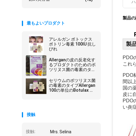
ハ
製品の
最もよいプロダクト
アレルガン ボトックス
製
ボトリン毒素 100IU 抗し
びれ
PD
Allerganの皮の反老化す
これら
るプロダクトのためのボ
ツリヌス菌の毒素のタイ
プA
PDO
セリウムのボツリヌス菌
間以
の毒素のタイプAllergan
国の
100の単位のBotulax の
皮に
皮膚注入口
PD
い炎
接触
接触:
Mrs. Selina