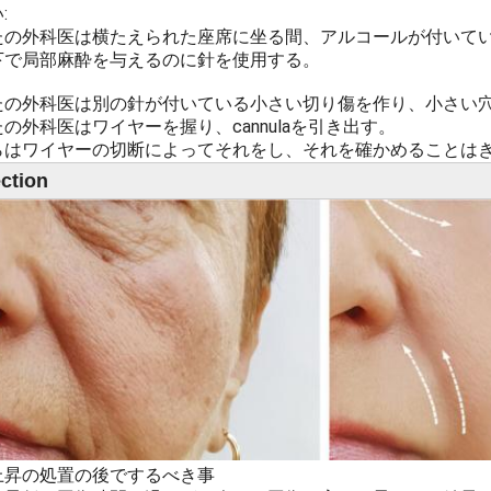
:
たの外科医は横たえられた座席に坐る間、アルコールが付いて
下で局部麻酔を与えるのに針を使用する。
たの外科医は別の針が付いている小さい切り傷を作り、小さい穴にc
の外科医はワイヤーを握り、cannulaを引き出す。
らはワイヤーの切断によってそれをし、それを確かめることは
ection
上昇の処置の後でするべき事