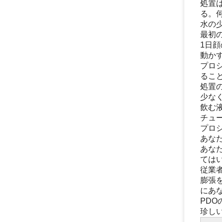
処置
る。何
水の
最初
1日
動か
プロ
るこ
処置
少なく
飲む
チュ
プロ
あな
あな
ては
従業
膨張
にあ
PDO
珍し