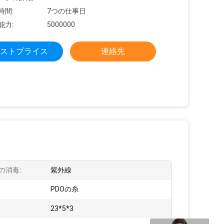
時間:
7つの仕事日
能力:
5000000
ストプライス
連絡先
の消毒:
紫外線
:
PDOの糸
23*5*3