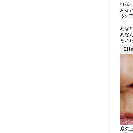
れない
あな
皮の
あな
あなた
それ
Eff
糸の