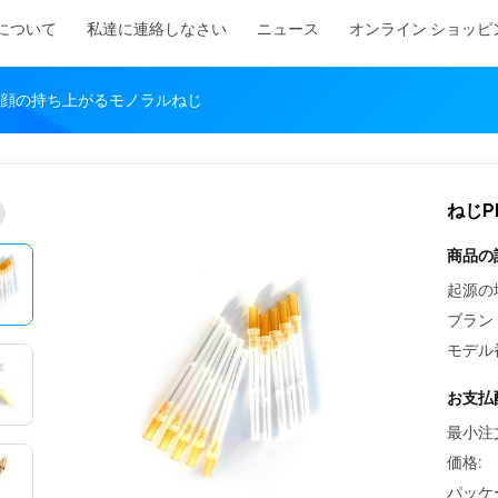
について
私達に連絡しなさい
ニュース
オンライン ショッピ
do顔の持ち上がるモノラルねじ
ねじP
商品の
起源の
ブラン
モデル
お支払
最小注
価格:
パッケ