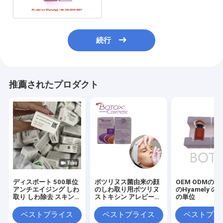
続行
推薦されたプロダクト
ディスポート 500単位
ボツリヌス菌由来の顔
OEM ODMの
アンチエイジング しわ
のしわ取り用ボツリヌ
のHyamely の
取り しわ除去 スキンケ
ストキシン アレビー
の単位
ア フリーズドライパウ
100IU
ダー
ベストプライス
ベストプライス
ベストプラ