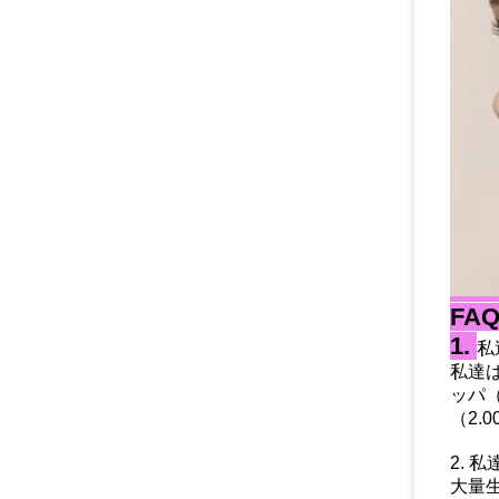
FAQ
1.
私
私達は
ッパ（
（2.
2. 
大量