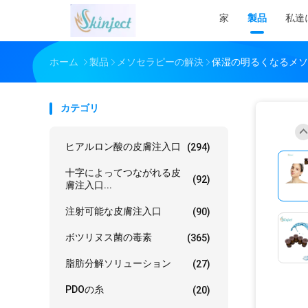
家
製品
私達
ホーム
製品
メソセラピーの解決
保湿の明るくなるメソ
カテゴリ
ヒアルロン酸の皮膚注入口
(294)
十字によってつながれる皮
(92)
膚注入口...
注射可能な皮膚注入口
(90)
ボツリヌス菌の毒素
(365)
脂肪分解ソリューション
(27)
PDOの糸
(20)