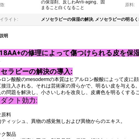
の保湿剤、反しわAnti-aging、固
徴:
原料:
まること白くなること
イライト:
メソセラピーの保湿の解決
,
メソセラピーの明るく
説明
l 18AA+の修理によって傷つけられる皮を
セラピーの解決の導入:
ルロン酸酸のmesodermの本質はヒアルロン酸酸によって皮
直接注入される。それは芸術家の滑らかで、明るい皮を与える
足の問題を解決し、小さいしわを改良し、皮膚色を明るくする
ダクト効力:
:
な原料
的ティッシュ、異物の感覚無しおよび異物からのエキス。
:
テク製品