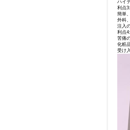
ハイ
利点3
簡単
外科
注入
利点4
苦痛
化粧
受け