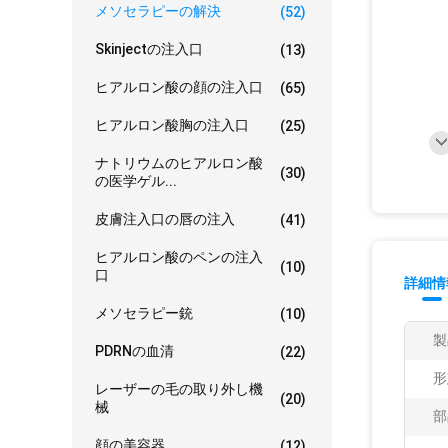
メソセラピーの解決
(52)
Skinjectの注入口
(13)
ヒアルロン酸の顔の注入口
(65)
ヒアルロン酸胸の注入口
(25)
ナトリウムのヒアルロン酸
(30)
の医学ゲル...
皮膚注入口の唇の注入
(41)
ヒアルロン酸のペンの注入
(10)
口
詳細情
メソセラピー銃
(10)
製
PDRNの血清
(22)
形
レーザーの毛の取り外し機
(20)
械
部
顔の美容器
(12)