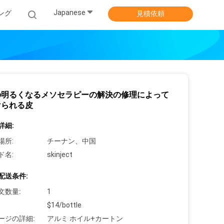
Japanese
ング
見積依頼
の明るくなるメソセラピーの解決の修理によって
けられる皮
詳細:
場所:
チーナン、中国
ド名:
skinject
配送条件:
文数量:
1
$14/bottle
ージの詳細:
アルミ ホイル+カートン