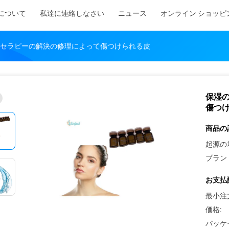
について
私達に連絡しなさい
ニュース
オンライン ショッピ
セラピーの解決の修理によって傷つけられる皮
保湿
傷つ
商品の
起源の
ブラン
お支払
最小注
価格:
パッケ