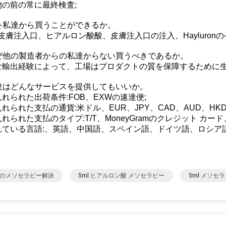
物の前の常に最終検査;
何を私達から買うことができるか。
皮膚注入口、ヒアルロン酸酸、皮膚注入口の注入、Hayluron
 なぜ他の製造者からの私達からない買うべきであるか。
な輸出経験によって、工場はプロダクトの質を保障するために
私達はどんなサービスを提供してもいいか。
れられた出荷条件:FOB、EXWの速達便;
れられた支払の通貨:米ドル、EUR、JPY、CAD、AUD、HKD、
れられた支払のタイプ:T/T、MoneyGramのクレジット カード
れている言語:、英語、中国語、スペイン語、ドイツ語、ロシア
Mのメソセラピー解決
5ml ヒアルロン酸 メソセラピー
5ml メソセ