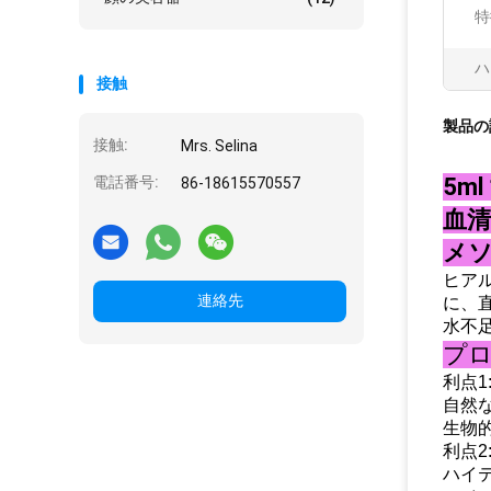
特
ハ
接触
製品の
接触:
Mrs. Selina
電話番号:
5m
86-18615570557
血清
メソ
ヒア
連絡先
に、
水不
プロ
利点1
自然
生物
利点2
ハイ