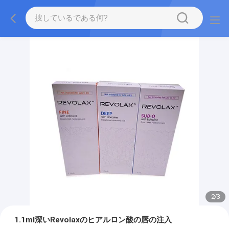
2
/
3
1.1ml深いRevolaxのヒアルロン酸の唇の注入