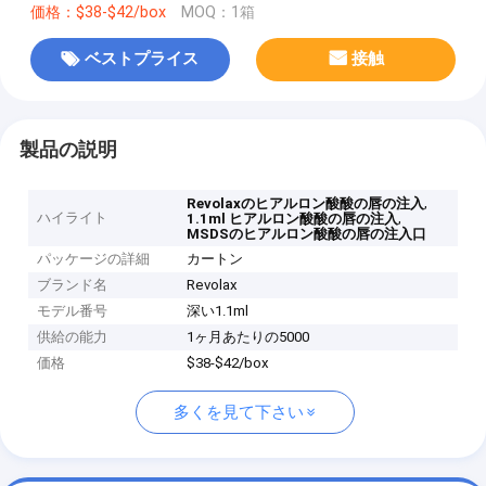
価格：$38-$42/box
MOQ：1箱
ベストプライス
接触
製品の説明
,
Revolaxのヒアルロン酸酸の唇の注入
ハイライト
,
1.1ml ヒアルロン酸酸の唇の注入
MSDSのヒアルロン酸酸の唇の注入口
パッケージの詳細
カートン
ブランド名
Revolax
モデル番号
深い1.1ml
供給の能力
1ヶ月あたりの5000
価格
$38-$42/box
多くを見て下さい