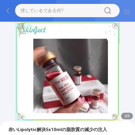
2
/
5
赤いLipolytic解決5x10mlの脂肪質の減少の注入