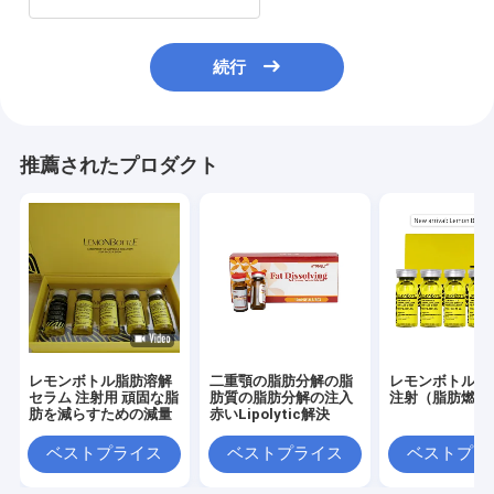
続行
推薦されたプロダクト
レモンボトル脂肪溶解
二重顎の脂肪分解の脂
レモンボトル脂
セラム 注射用 頑固な脂
肪質の脂肪分解の注入
注射（脂肪燃焼
肪を減らすための減量
赤いLipolytic解決
ベストプライス
ベストプライス
ベストプラ